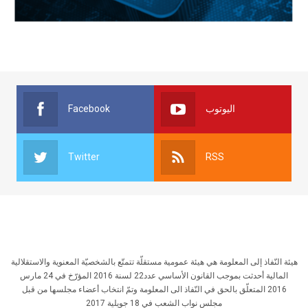
Facebook
اليوتوب
Twitter
RSS
هيئة النّفاذ إلى المعلومة هي هيئة عمومية مستقلّة تتمتّع بالشخصيّة المعنوية والاستقلالية
المالية أحدثت بموجب القانون الأساسي عدد22 لسنة 2016 المؤرّخ في 24 مارس
2016 المتعلّق بالحق في النّفاذ الى المعلومة وتمّ انتخاب أعضاء مجلسها من قبل
مجلس نواب الشعب في 18 جويلية 2017