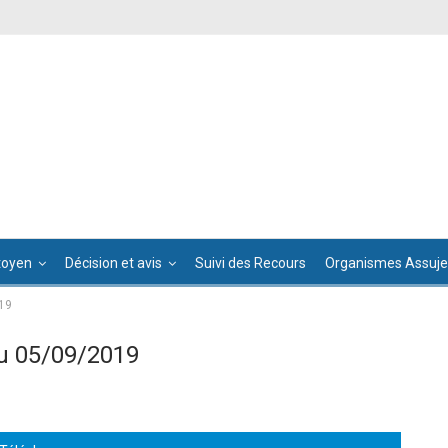
toyen
Décision et avis
Suivi des Recours
Organismes Assujet
19
u 05/09/2019