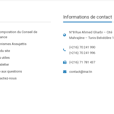
Informations de contact
omposition du Conseil de
N°8 Rue Ahmed Gharbi – Cité
stance
Mahrajène – Tunis Belvédère 
nismes Assujettis
(+216) 70 241 990
 du site
(+216) 70 241 996
s utiles
(+216) 71 781 437
letter
e aux questions
contact@inai.tn
actez-nous