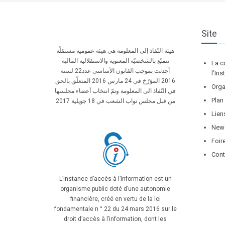
Site
هيئة النّفاذ إلى المعلومة هي هيئة عمومية مستقلّة
تتمتّع بالشخصيّة المعنوية والاستقلالية المالية
La c
أحدثت بموجب القانون الأساسي عدد22 لسنة
l’In
2016 المؤرّخ في 24 مارس 2016 المتعلّق بالحق
Orga
في النّفاذ الى المعلومة وتمّ انتخاب أعضاء مجلسها
Plan
من قبل مجلس نواب الشعب في 18 جويلية 2017
Lien
News
Foir
Cont
L’instance d’accès à l’information
est un
organisme public doté d’une autonomie
financière, créé en vertu de la loi
fondamentale n ° 22 du 24 mars 2016 sur le
droit d’accès à l’information, dont les