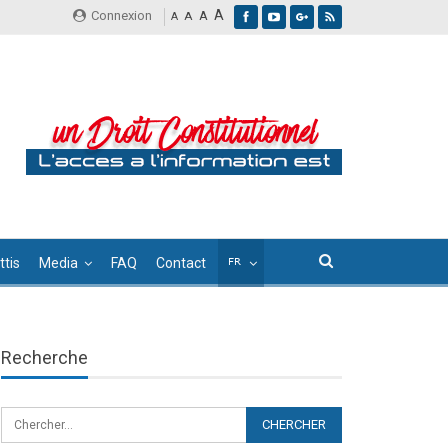
A
Connexion
A
A
A
tis
Media
FAQ
Contact
Recherche