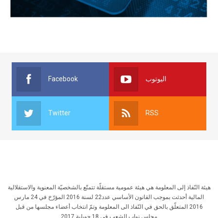
Facebook
اليوتوب
Twitter
RSS
هيئة النّفاذ إلى المعلومة هي هيئة عمومية مستقلّة تتمتّع بالشخصيّة المعنوية والاستقلالية
المالية أحدثت بموجب القانون الأساسي عدد22 لسنة 2016 المؤرّخ في 24 مارس
2016 المتعلّق بالحق في النّفاذ الى المعلومة وتمّ انتخاب أعضاء مجلسها من قبل
مجلس نواب الشعب في 18 جويلية 2017