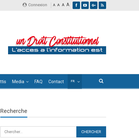
A
Connexion
A
A
A
tis
Media
FAQ
Contact
Recherche