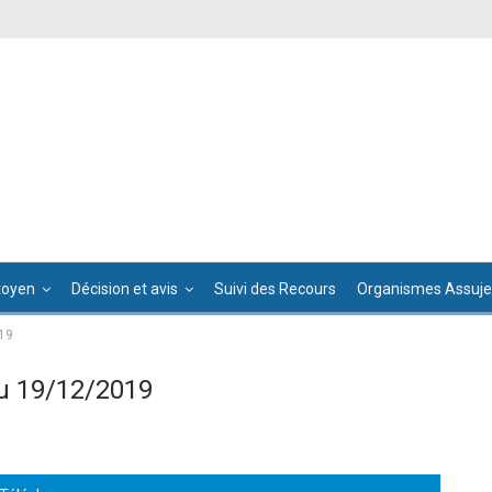
toyen
Décision et avis
Suivi des Recours
Organismes Assujet
19
u 19/12/2019