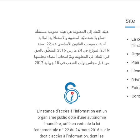
Site
هيئة النّفاذ إلى المعلومة هي هيئة عمومية مستقلّة
تتمتّع بالشخصيّة المعنوية والاستقلالية المالية
La c
أحدثت بموجب القانون الأساسي عدد22 لسنة
l’In
2016 المؤرّخ في 24 مارس 2016 المتعلّق بالحق
Orga
في النّفاذ الى المعلومة وتمّ انتخاب أعضاء مجلسها
Plan
من قبل مجلس نواب الشعب في 18 جويلية 2017
Lien
News
Foir
Cont
L’instance d’accès à l’information
est un
organisme public doté d’une autonomie
financière, créé en vertu de la loi
fondamentale n ° 22 du 24 mars 2016 sur le
droit d’accès à l’information, dont les