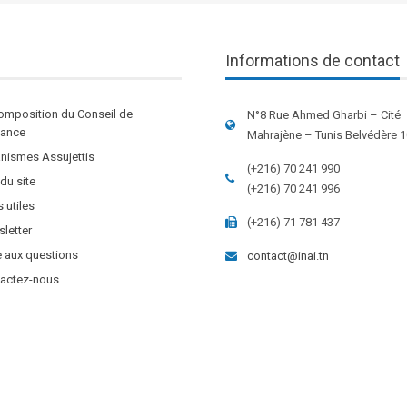
Informations de contact
omposition du Conseil de
N°8 Rue Ahmed Gharbi – Cité
stance
Mahrajène – Tunis Belvédère 
nismes Assujettis
(+216) 70 241 990
 du site
(+216) 70 241 996
s utiles
(+216) 71 781 437
letter
e aux questions
contact@inai.tn
actez-nous