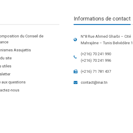
Informations de contact
omposition du Conseil de
N°8 Rue Ahmed Gharbi – Cité
stance
Mahrajène – Tunis Belvédère 
nismes Assujettis
(+216) 70 241 990
 du site
(+216) 70 241 996
s utiles
(+216) 71 781 437
letter
e aux questions
contact@inai.tn
actez-nous