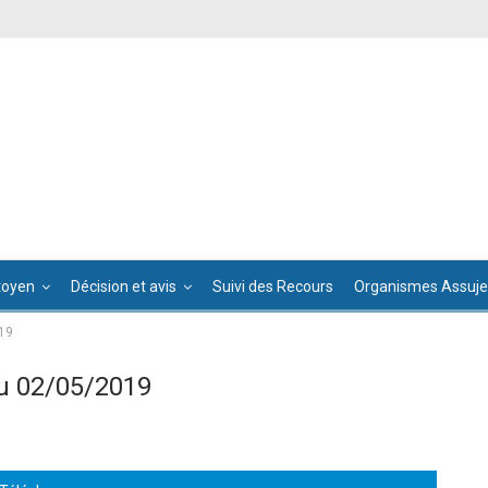
toyen
Décision et avis
Suivi des Recours
Organismes Assujet
19
u 02/05/2019