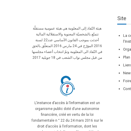
Site
هيئة النّفاذ إلى المعلومة هي هيئة عمومية مستقلّة
تتمتّع بالشخصيّة المعنوية والاستقلالية المالية
La c
أحدثت بموجب القانون الأساسي عدد22 لسنة
l’In
2016 المؤرّخ في 24 مارس 2016 المتعلّق بالحق
Orga
في النّفاذ الى المعلومة وتمّ انتخاب أعضاء مجلسها
Plan
من قبل مجلس نواب الشعب في 18 جويلية 2017
Lien
News
Foir
Cont
L’instance d’accès à l’information
est un
organisme public doté d’une autonomie
financière, créé en vertu de la loi
fondamentale n ° 22 du 24 mars 2016 sur le
droit d’accès à l’information, dont les