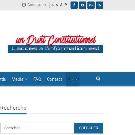
A
Connexion
A
A
A
tis
Media
FAQ
Contact
Recherche