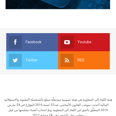
Facebook
Youtube
Twitter
RSS
هيئة النّفاذ إلى المعلومة هي هيئة عمومية مستقلّة تتمتّع بالشخصيّة المعنوية والاستقلالية
المالية أحدثت بموجب القانون الأساسي عدد22 لسنة 2016 المؤرّخ في 24 مارس
2016 المتعلّق بالحق في النّفاذ الى المعلومة وتمّ انتخاب أعضاء مجلسها من قبل
مجلس نواب الشعب في 18 جويلية 2017