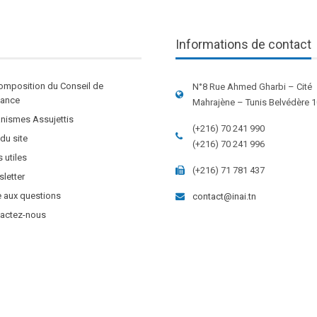
Informations de contact
omposition du Conseil de
N°8 Rue Ahmed Gharbi – Cité
stance
Mahrajène – Tunis Belvédère 
nismes Assujettis
(+216) 70 241 990
 du site
(+216) 70 241 996
s utiles
(+216) 71 781 437
letter
e aux questions
contact@inai.tn
actez-nous