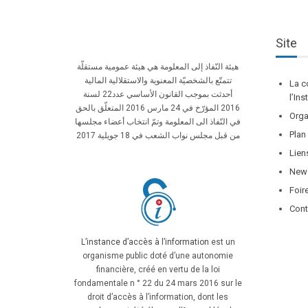
Site
هيئة النّفاذ إلى المعلومة هي هيئة عمومية مستقلّة
تتمتّع بالشخصيّة المعنوية والاستقلالية المالية
La c
أحدثت بموجب القانون الأساسي عدد22 لسنة
l’In
2016 المؤرّخ في 24 مارس 2016 المتعلّق بالحق
Orga
في النّفاذ الى المعلومة وتمّ انتخاب أعضاء مجلسها
Plan
من قبل مجلس نواب الشعب في 18 جويلية 2017
Lien
News
Foir
Cont
L’instance d’accès à l’information
est un
organisme public doté d’une autonomie
financière, créé en vertu de la loi
fondamentale n ° 22 du 24 mars 2016 sur le
droit d’accès à l’information, dont les