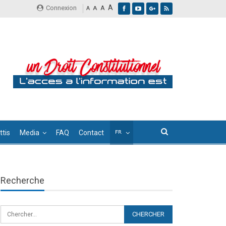
A
Connexion
A
A
A
tis
Media
FAQ
Contact
Recherche