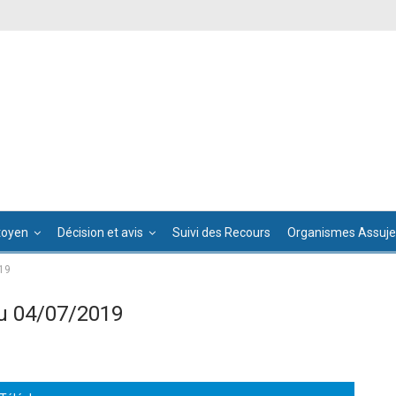
toyen
Décision et avis
Suivi des Recours
Organismes Assujet
19
u 04/07/2019