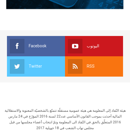
Facebook
اليوتوب
Twitter
RSS
هيئة النّفاذ إلى المعلومة هي هيئة عمومية مستقلّة تتمتّع بالشخصيّة المعنوية والاستقلالية
المالية أحدثت بموجب القانون الأساسي عدد22 لسنة 2016 المؤرّخ في 24 مارس
2016 المتعلّق بالحق في النّفاذ الى المعلومة وتمّ انتخاب أعضاء مجلسها من قبل
مجلس نواب الشعب في 18 جويلية 2017