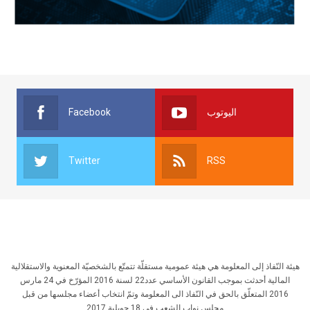
Facebook
اليوتوب
Twitter
RSS
هيئة النّفاذ إلى المعلومة هي هيئة عمومية مستقلّة تتمتّع بالشخصيّة المعنوية والاستقلالية
المالية أحدثت بموجب القانون الأساسي عدد22 لسنة 2016 المؤرّخ في 24 مارس
2016 المتعلّق بالحق في النّفاذ الى المعلومة وتمّ انتخاب أعضاء مجلسها من قبل
مجلس نواب الشعب في 18 جويلية 2017