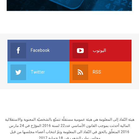
Facebook
اليوتوب
Twitter
RSS
هيئة النّفاذ إلى المعلومة هي هيئة عمومية مستقلّة تتمتّع بالشخصيّة المعنوية والاستقلالية
المالية أحدثت بموجب القانون الأساسي عدد22 لسنة 2016 المؤرّخ في 24 مارس
2016 المتعلّق بالحق في النّفاذ الى المعلومة وتمّ انتخاب أعضاء مجلسها من قبل
مجلس نواب الشعب في 18 جويلية 2017