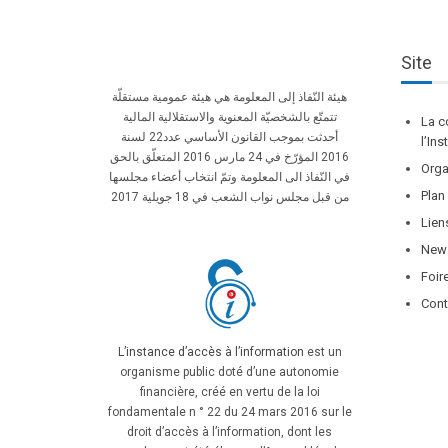
Site
هيئة النّفاذ إلى المعلومة هي هيئة عمومية مستقلّة
تتمتّع بالشخصيّة المعنوية والاستقلالية المالية
La c
أحدثت بموجب القانون الأساسي عدد22 لسنة
l’In
2016 المؤرّخ في 24 مارس 2016 المتعلّق بالحق
Orga
في النّفاذ الى المعلومة وتمّ انتخاب أعضاء مجلسها
Plan
من قبل مجلس نواب الشعب في 18 جويلية 2017
Lien
News
Foir
Cont
L’instance d’accès à l’information
est un
organisme public doté d’une autonomie
financière, créé en vertu de la loi
fondamentale n ° 22 du 24 mars 2016 sur le
droit d’accès à l’information, dont les