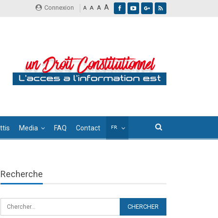
A
Connexion
A
A
A
tis
Media
FAQ
Contact
Recherche