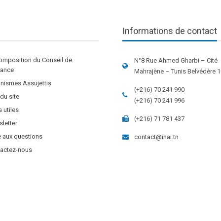
Informations de contact
omposition du Conseil de
N°8 Rue Ahmed Gharbi – Cité
stance
Mahrajène – Tunis Belvédère 
nismes Assujettis
(+216) 70 241 990
 du site
(+216) 70 241 996
s utiles
(+216) 71 781 437
letter
e aux questions
contact@inai.tn
actez-nous