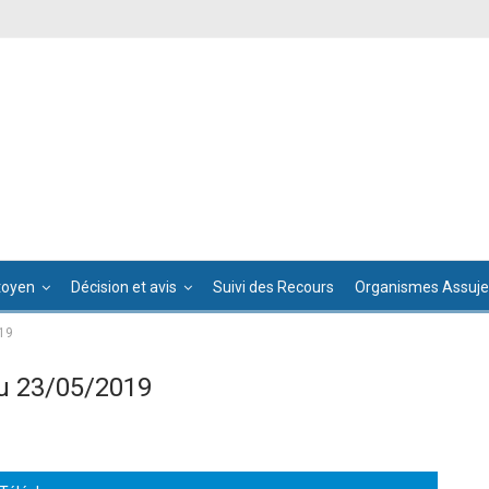
toyen
Décision et avis
Suivi des Recours
Organismes Assujet
19
u 23/05/2019