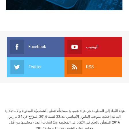
Facebook
اليوتوب
Twitter
RSS
هيئة النّفاذ إلى المعلومة هي هيئة عمومية مستقلّة تتمتّع بالشخصيّة المعنوية والاستقلالية
المالية أحدثت بموجب القانون الأساسي عدد22 لسنة 2016 المؤرّخ في 24 مارس
2016 المتعلّق بالحق في النّفاذ الى المعلومة وتمّ انتخاب أعضاء مجلسها من قبل
مجلس نواب الشعب في 18 جويلية 2017