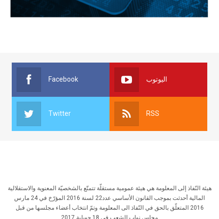
Facebook
اليوتوب
Twitter
RSS
هيئة النّفاذ إلى المعلومة هي هيئة عمومية مستقلّة تتمتّع بالشخصيّة المعنوية والاستقلالية
المالية أحدثت بموجب القانون الأساسي عدد22 لسنة 2016 المؤرّخ في 24 مارس
2016 المتعلّق بالحق في النّفاذ الى المعلومة وتمّ انتخاب أعضاء مجلسها من قبل
مجلس نواب الشعب في 18 جويلية 2017