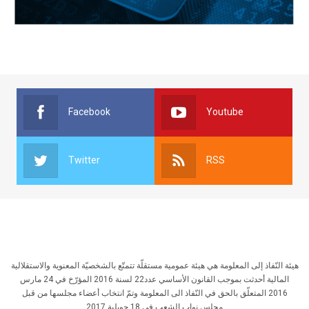
Facebook
Youtube
Twitter
RSS
هيئة النّفاذ إلى المعلومة هي هيئة عمومية مستقلّة تتمتّع بالشخصيّة المعنوية والاستقلالية
المالية أحدثت بموجب القانون الأساسي عدد22 لسنة 2016 المؤرّخ في 24 مارس
2016 المتعلّق بالحق في النّفاذ الى المعلومة وتمّ انتخاب أعضاء مجلسها من قبل
مجلس نواب الشعب في 18 جويلية 2017