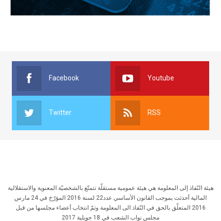
Facebook
Youtube
Twitter
RSS
هيئة النّفاذ إلى المعلومة هي هيئة عمومية مستقلّة تتمتّع بالشخصيّة المعنوية والاستقلالية
المالية أحدثت بموجب القانون الأساسي عدد22 لسنة 2016 المؤرّخ في 24 مارس
2016 المتعلّق بالحق في النّفاذ الى المعلومة وتمّ انتخاب أعضاء مجلسها من قبل
مجلس نواب الشعب في 18 جويلية 2017