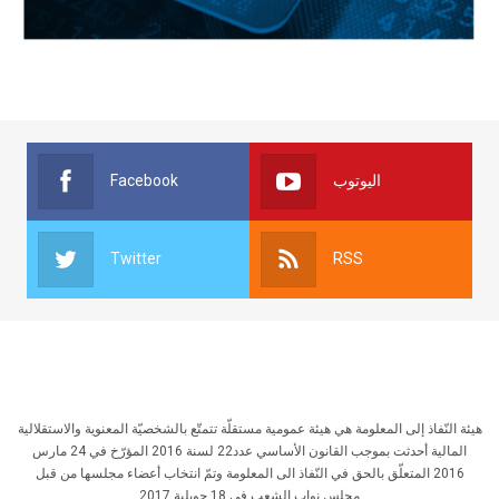
Facebook
اليوتوب
Twitter
RSS
هيئة النّفاذ إلى المعلومة هي هيئة عمومية مستقلّة تتمتّع بالشخصيّة المعنوية والاستقلالية
المالية أحدثت بموجب القانون الأساسي عدد22 لسنة 2016 المؤرّخ في 24 مارس
2016 المتعلّق بالحق في النّفاذ الى المعلومة وتمّ انتخاب أعضاء مجلسها من قبل
مجلس نواب الشعب في 18 جويلية 2017