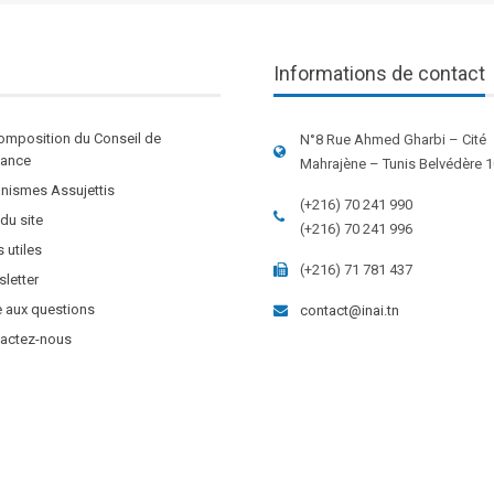
Informations de contact
omposition du Conseil de
N°8 Rue Ahmed Gharbi – Cité
stance
Mahrajène – Tunis Belvédère 
nismes Assujettis
(+216) 70 241 990
 du site
(+216) 70 241 996
s utiles
(+216) 71 781 437
letter
e aux questions
contact@inai.tn
actez-nous