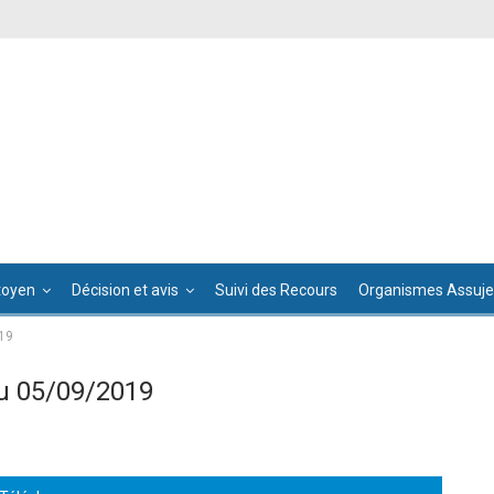
toyen
Décision et avis
Suivi des Recours
Organismes Assujet
19
u 05/09/2019