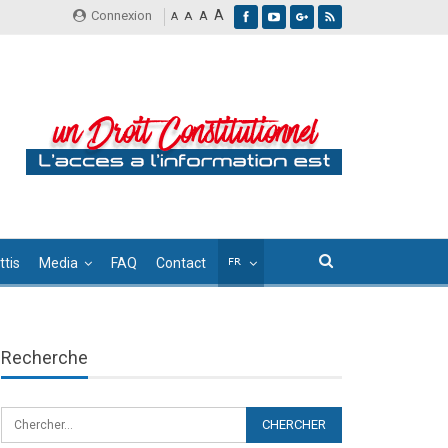
A
Connexion
A
A
A
tis
Media
FAQ
Contact
Recherche