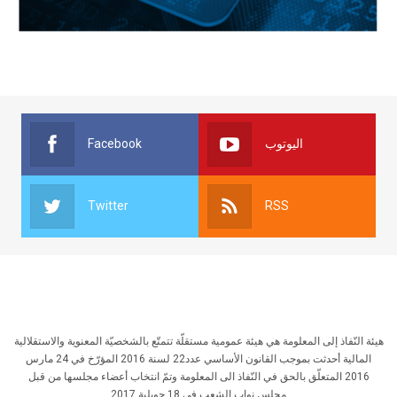
Facebook
اليوتوب
Twitter
RSS
هيئة النّفاذ إلى المعلومة هي هيئة عمومية مستقلّة تتمتّع بالشخصيّة المعنوية والاستقلالية
المالية أحدثت بموجب القانون الأساسي عدد22 لسنة 2016 المؤرّخ في 24 مارس
2016 المتعلّق بالحق في النّفاذ الى المعلومة وتمّ انتخاب أعضاء مجلسها من قبل
مجلس نواب الشعب في 18 جويلية 2017