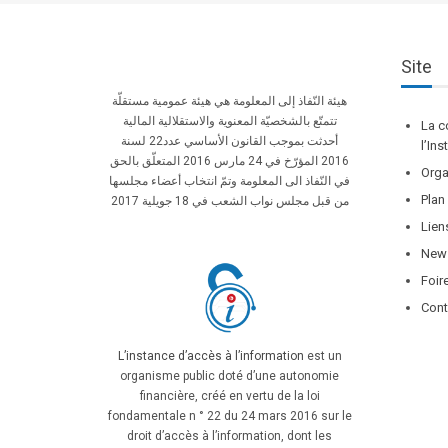
Site
هيئة النّفاذ إلى المعلومة هي هيئة عمومية مستقلّة
تتمتّع بالشخصيّة المعنوية والاستقلالية المالية
La c
أحدثت بموجب القانون الأساسي عدد22 لسنة
l’In
2016 المؤرّخ في 24 مارس 2016 المتعلّق بالحق
Orga
في النّفاذ الى المعلومة وتمّ انتخاب أعضاء مجلسها
Plan
من قبل مجلس نواب الشعب في 18 جويلية 2017
Lien
News
Foir
Cont
L’instance d’accès à l’information
est un
organisme public doté d’une autonomie
financière, créé en vertu de la loi
fondamentale n ° 22 du 24 mars 2016 sur le
droit d’accès à l’information, dont les