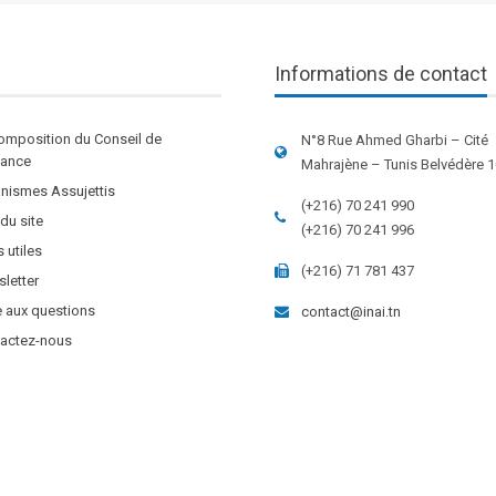
Informations de contact
omposition du Conseil de
N°8 Rue Ahmed Gharbi – Cité
stance
Mahrajène – Tunis Belvédère 
nismes Assujettis
(+216) 70 241 990
 du site
(+216) 70 241 996
s utiles
(+216) 71 781 437
letter
e aux questions
contact@inai.tn
actez-nous