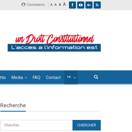
A
Connexion
A
A
A
tis
Media
FAQ
Contact
Recherche