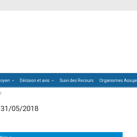
toyen
Décision et avis
Suivi des Recours
Organismes Assujet
8
 31/05/2018