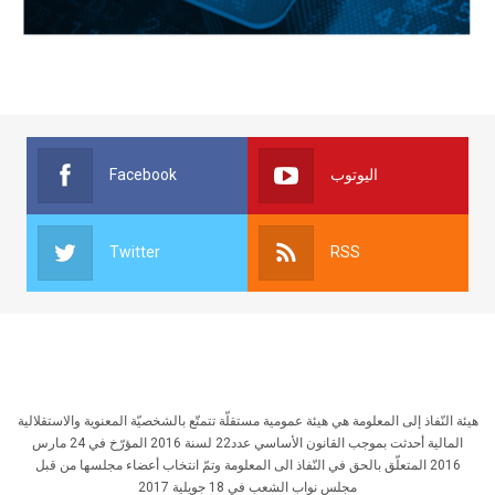
Facebook
اليوتوب
Twitter
RSS
هيئة النّفاذ إلى المعلومة هي هيئة عمومية مستقلّة تتمتّع بالشخصيّة المعنوية والاستقلالية
المالية أحدثت بموجب القانون الأساسي عدد22 لسنة 2016 المؤرّخ في 24 مارس
2016 المتعلّق بالحق في النّفاذ الى المعلومة وتمّ انتخاب أعضاء مجلسها من قبل
مجلس نواب الشعب في 18 جويلية 2017