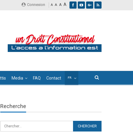
A
Connexion
A
A
A
tis
Media
FAQ
Contact
Recherche