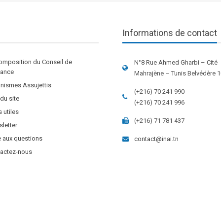
Informations de contact
omposition du Conseil de
N°8 Rue Ahmed Gharbi – Cité
stance
Mahrajène – Tunis Belvédère 
nismes Assujettis
(+216) 70 241 990
 du site
(+216) 70 241 996
s utiles
(+216) 71 781 437
letter
e aux questions
contact@inai.tn
actez-nous