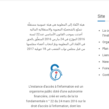
Site
هيئة النّفاذ إلى المعلومة هي هيئة عمومية مستقلّة
تتمتّع بالشخصيّة المعنوية والاستقلالية المالية
La c
أحدثت بموجب القانون الأساسي عدد22 لسنة
l’In
2016 المؤرّخ في 24 مارس 2016 المتعلّق بالحق
Orga
في النّفاذ الى المعلومة وتمّ انتخاب أعضاء مجلسها
Plan
من قبل مجلس نواب الشعب في 18 جويلية 2017
Lien
News
Foir
Cont
L’instance d’accès à l’information
est un
organisme public doté d’une autonomie
financière, créé en vertu de la loi
fondamentale n ° 22 du 24 mars 2016 sur le
droit d’accès à l’information, dont les