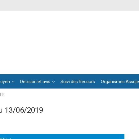
toyen
Décision et avis
Suivi des Recours
Organismes Assujet
19
u 13/06/2019