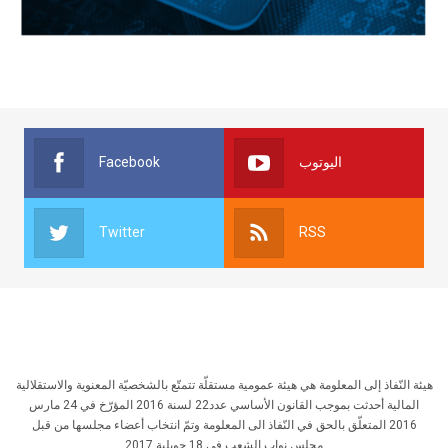
Facebook
اليوتوب
Twitter
RSS
هيئة النّفاذ إلى المعلومة هي هيئة عمومية مستقلّة تتمتّع بالشخصيّة المعنوية والاستقلالية
المالية أحدثت بموجب القانون الأساسي عدد22 لسنة 2016 المؤرّخ في 24 مارس
2016 المتعلّق بالحق في النّفاذ الى المعلومة وتمّ انتخاب أعضاء مجلسها من قبل
مجلس نواب الشعب في 18 جويلية 2017