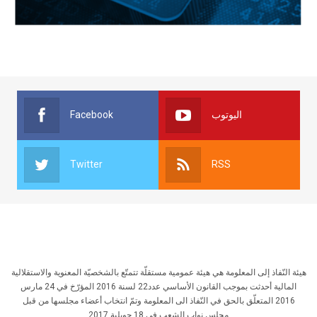
Facebook
اليوتوب
Twitter
RSS
هيئة النّفاذ إلى المعلومة هي هيئة عمومية مستقلّة تتمتّع بالشخصيّة المعنوية والاستقلالية
المالية أحدثت بموجب القانون الأساسي عدد22 لسنة 2016 المؤرّخ في 24 مارس
2016 المتعلّق بالحق في النّفاذ الى المعلومة وتمّ انتخاب أعضاء مجلسها من قبل
مجلس نواب الشعب في 18 جويلية 2017