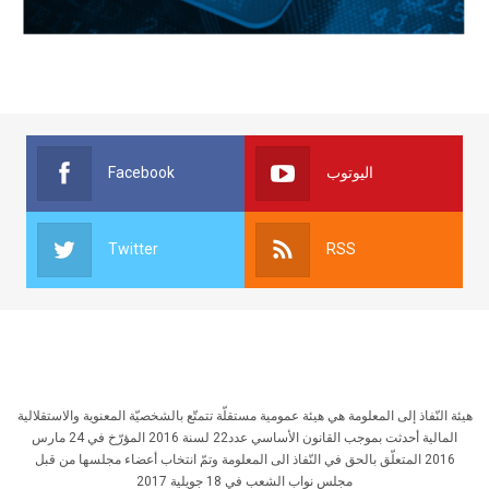
Facebook
اليوتوب
Twitter
RSS
هيئة النّفاذ إلى المعلومة هي هيئة عمومية مستقلّة تتمتّع بالشخصيّة المعنوية والاستقلالية
المالية أحدثت بموجب القانون الأساسي عدد22 لسنة 2016 المؤرّخ في 24 مارس
2016 المتعلّق بالحق في النّفاذ الى المعلومة وتمّ انتخاب أعضاء مجلسها من قبل
مجلس نواب الشعب في 18 جويلية 2017