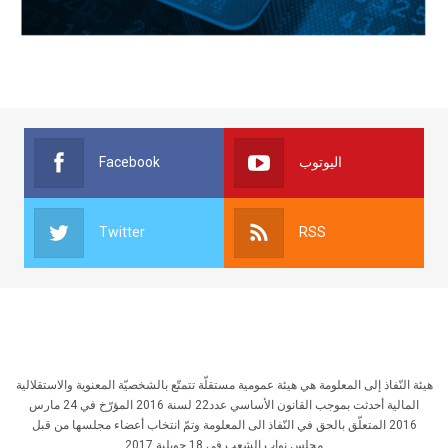
Facebook
اليوتوب
Twitter
RSS
هيئة النّفاذ إلى المعلومة هي هيئة عمومية مستقلّة تتمتّع بالشخصيّة المعنوية والاستقلالية
المالية أحدثت بموجب القانون الأساسي عدد22 لسنة 2016 المؤرّخ في 24 مارس
2016 المتعلّق بالحق في النّفاذ الى المعلومة وتمّ انتخاب أعضاء مجلسها من قبل
مجلس نواب الشعب في 18 جويلية 2017