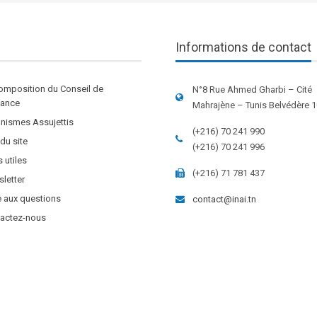
Informations de contact
omposition du Conseil de
N°8 Rue Ahmed Gharbi – Cité
stance
Mahrajène – Tunis Belvédère 
nismes Assujettis
(+216) 70 241 990
 du site
(+216) 70 241 996
s utiles
(+216) 71 781 437
letter
e aux questions
contact@inai.tn
actez-nous