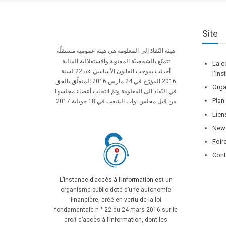
Site
هيئة النّفاذ إلى المعلومة هي هيئة عمومية مستقلّة
تتمتّع بالشخصيّة المعنوية والاستقلالية المالية
La c
أحدثت بموجب القانون الأساسي عدد22 لسنة
l’In
2016 المؤرّخ في 24 مارس 2016 المتعلّق بالحق
Orga
في النّفاذ الى المعلومة وتمّ انتخاب أعضاء مجلسها
Plan
من قبل مجلس نواب الشعب في 18 جويلية 2017
Lien
News
Foir
Cont
L’instance d’accès à l’information
est un
organisme public doté d’une autonomie
financière, créé en vertu de la loi
fondamentale n ° 22 du 24 mars 2016 sur le
droit d’accès à l’information, dont les