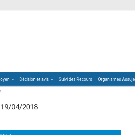
toyen
Décision et avis
Suivi des Recours
Organismes Assujet
8
 19/04/2018