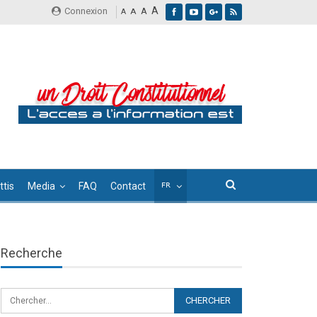
A
Connexion
A
A
A
tis
Media
FAQ
Contact
Recherche