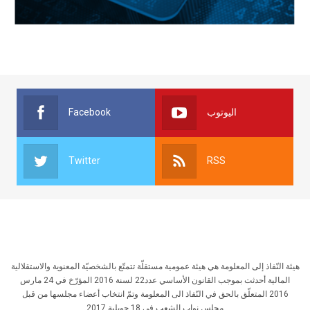
Facebook
اليوتوب
Twitter
RSS
هيئة النّفاذ إلى المعلومة هي هيئة عمومية مستقلّة تتمتّع بالشخصيّة المعنوية والاستقلالية
المالية أحدثت بموجب القانون الأساسي عدد22 لسنة 2016 المؤرّخ في 24 مارس
2016 المتعلّق بالحق في النّفاذ الى المعلومة وتمّ انتخاب أعضاء مجلسها من قبل
مجلس نواب الشعب في 18 جويلية 2017