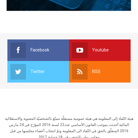
Facebook
Youtube
Twitter
RSS
هيئة النّفاذ إلى المعلومة هي هيئة عمومية مستقلّة تتمتّع بالشخصيّة المعنوية والاستقلالية
المالية أحدثت بموجب القانون الأساسي عدد22 لسنة 2016 المؤرّخ في 24 مارس
2016 المتعلّق بالحق في النّفاذ الى المعلومة وتمّ انتخاب أعضاء مجلسها من قبل
مجلس نواب الشعب في 18 جويلية 2017