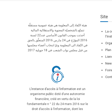
Site
هيئة النّفاذ إلى المعلومة هي هيئة عمومية مستقلّة
تتمتّع بالشخصيّة المعنوية والاستقلالية المالية
La c
أحدثت بموجب القانون الأساسي عدد22 لسنة
l’In
2016 المؤرّخ في 24 مارس 2016 المتعلّق بالحق
Orga
في النّفاذ الى المعلومة وتمّ انتخاب أعضاء مجلسها
Plan
من قبل مجلس نواب الشعب في 18 جويلية 2017
Lien
News
Foir
Cont
L’instance d’accès à l’information
est un
organisme public doté d’une autonomie
financière, créé en vertu de la loi
fondamentale n ° 22 du 24 mars 2016 sur le
droit d’accès à l’information, dont les