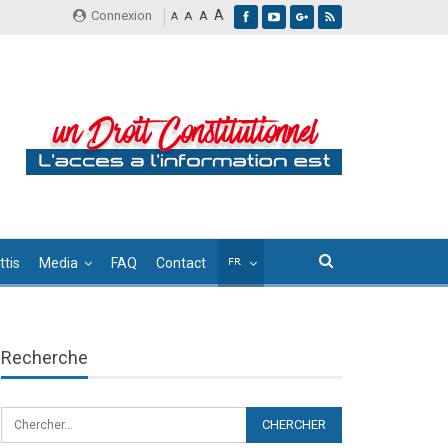
A
Connexion
A
A
A
tis
Media
FAQ
Contact
Recherche