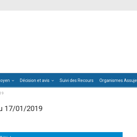
toyen
Décision et avis
Suivi des Recours
Organismes Assujet
19
u 17/01/2019