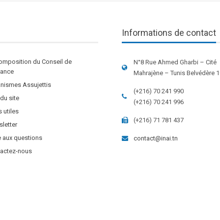
Informations de contact
omposition du Conseil de
N°8 Rue Ahmed Gharbi – Cité
stance
Mahrajène – Tunis Belvédère 
nismes Assujettis
(+216) 70 241 990
 du site
(+216) 70 241 996
s utiles
(+216) 71 781 437
letter
e aux questions
contact@inai.tn
actez-nous