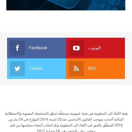
Facebook
اليوتوب
Twitter
RSS
هيئة النّفاذ إلى المعلومة هي هيئة عمومية مستقلّة تتمتّع بالشخصيّة المعنوية والاستقلالية
المالية أحدثت بموجب القانون الأساسي عدد22 لسنة 2016 المؤرّخ في 24 مارس
2016 المتعلّق بالحق في النّفاذ الى المعلومة وتمّ انتخاب أعضاء مجلسها من قبل
مجلس نواب الشعب في 18 جويلية 2017