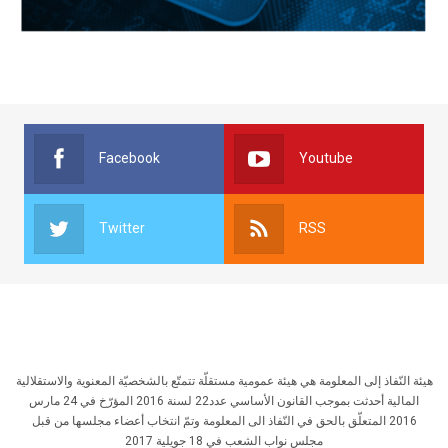
Facebook
Youtube
Twitter
RSS
هيئة النّفاذ إلى المعلومة هي هيئة عمومية مستقلّة تتمتّع بالشخصيّة المعنوية والاستقلالية
المالية أحدثت بموجب القانون الأساسي عدد22 لسنة 2016 المؤرّخ في 24 مارس
2016 المتعلّق بالحق في النّفاذ الى المعلومة وتمّ انتخاب أعضاء مجلسها من قبل
مجلس نواب الشعب في 18 جويلية 2017