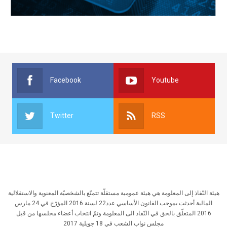
Facebook
Youtube
Twitter
RSS
هيئة النّفاذ إلى المعلومة هي هيئة عمومية مستقلّة تتمتّع بالشخصيّة المعنوية والاستقلالية
المالية أحدثت بموجب القانون الأساسي عدد22 لسنة 2016 المؤرّخ في 24 مارس
2016 المتعلّق بالحق في النّفاذ الى المعلومة وتمّ انتخاب أعضاء مجلسها من قبل
مجلس نواب الشعب في 18 جويلية 2017