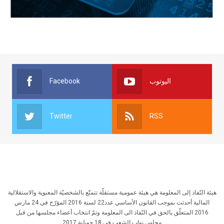
Facebook
اليوتوب
Twitter
RSS
هيئة النّفاذ إلى المعلومة هي هيئة عمومية مستقلّة تتمتّع بالشخصيّة المعنوية والاستقلالية
المالية أحدثت بموجب القانون الأساسي عدد22 لسنة 2016 المؤرّخ في 24 مارس
2016 المتعلّق بالحق في النّفاذ الى المعلومة وتمّ انتخاب أعضاء مجلسها من قبل
مجلس نواب الشعب في 18 جويلية 2017