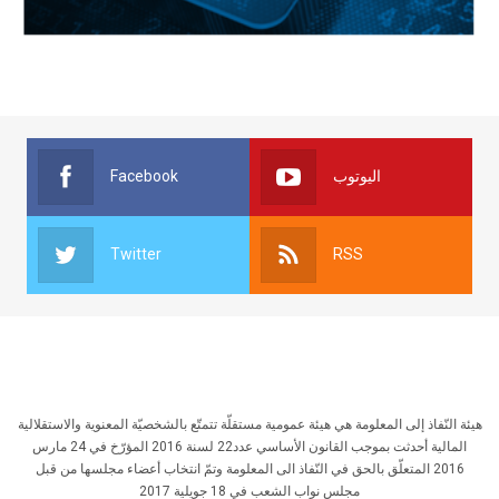
Facebook
اليوتوب
Twitter
RSS
هيئة النّفاذ إلى المعلومة هي هيئة عمومية مستقلّة تتمتّع بالشخصيّة المعنوية والاستقلالية
المالية أحدثت بموجب القانون الأساسي عدد22 لسنة 2016 المؤرّخ في 24 مارس
2016 المتعلّق بالحق في النّفاذ الى المعلومة وتمّ انتخاب أعضاء مجلسها من قبل
مجلس نواب الشعب في 18 جويلية 2017