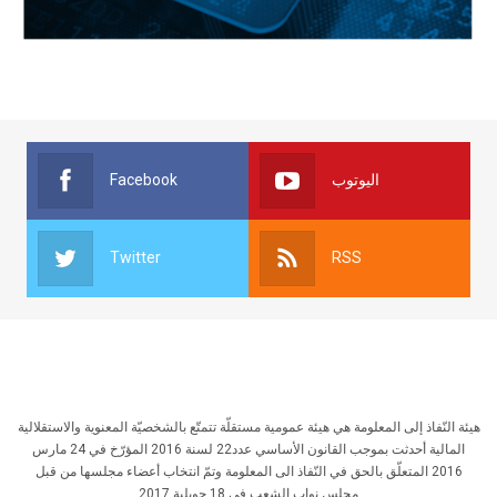
Facebook
اليوتوب
Twitter
RSS
هيئة النّفاذ إلى المعلومة هي هيئة عمومية مستقلّة تتمتّع بالشخصيّة المعنوية والاستقلالية
المالية أحدثت بموجب القانون الأساسي عدد22 لسنة 2016 المؤرّخ في 24 مارس
2016 المتعلّق بالحق في النّفاذ الى المعلومة وتمّ انتخاب أعضاء مجلسها من قبل
مجلس نواب الشعب في 18 جويلية 2017