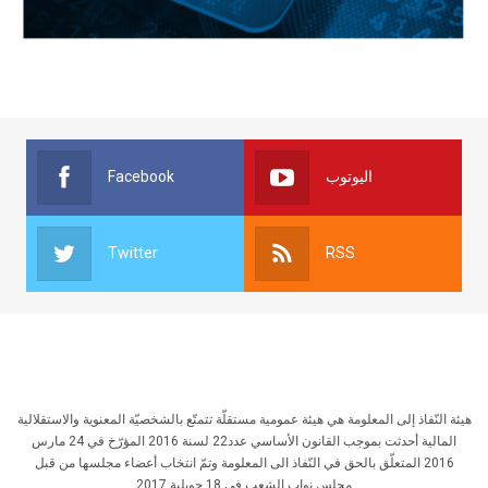
Facebook
اليوتوب
Twitter
RSS
هيئة النّفاذ إلى المعلومة هي هيئة عمومية مستقلّة تتمتّع بالشخصيّة المعنوية والاستقلالية
المالية أحدثت بموجب القانون الأساسي عدد22 لسنة 2016 المؤرّخ في 24 مارس
2016 المتعلّق بالحق في النّفاذ الى المعلومة وتمّ انتخاب أعضاء مجلسها من قبل
مجلس نواب الشعب في 18 جويلية 2017