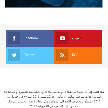
Facebook
اليوتوب
Twitter
RSS
هيئة النّفاذ إلى المعلومة هي هيئة عمومية مستقلّة تتمتّع بالشخصيّة المعنوية والاستقلالية
المالية أحدثت بموجب القانون الأساسي عدد22 لسنة 2016 المؤرّخ في 24 مارس
2016 المتعلّق بالحق في النّفاذ الى المعلومة وتمّ انتخاب أعضاء مجلسها من قبل
مجلس نواب الشعب في 18 جويلية 2017