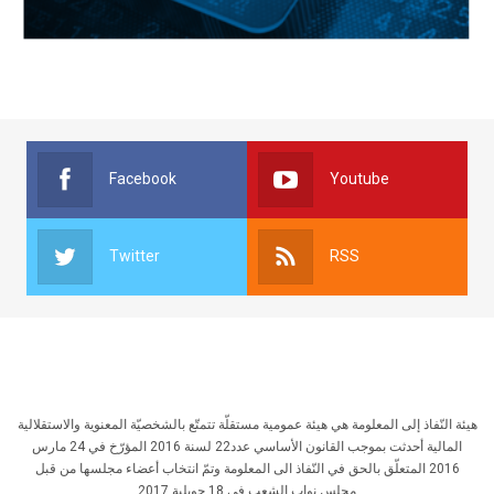
Facebook
Youtube
Twitter
RSS
هيئة النّفاذ إلى المعلومة هي هيئة عمومية مستقلّة تتمتّع بالشخصيّة المعنوية والاستقلالية
المالية أحدثت بموجب القانون الأساسي عدد22 لسنة 2016 المؤرّخ في 24 مارس
2016 المتعلّق بالحق في النّفاذ الى المعلومة وتمّ انتخاب أعضاء مجلسها من قبل
مجلس نواب الشعب في 18 جويلية 2017