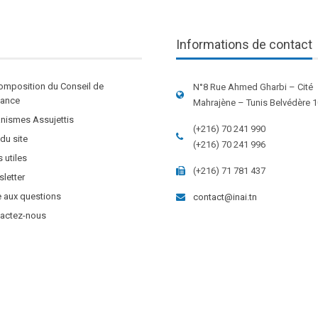
Informations de contact
omposition du Conseil de
N°8 Rue Ahmed Gharbi – Cité
stance
Mahrajène – Tunis Belvédère 
nismes Assujettis
(+216) 70 241 990
 du site
(+216) 70 241 996
s utiles
(+216) 71 781 437
letter
e aux questions
contact@inai.tn
actez-nous