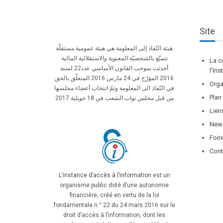
Site
هيئة النّفاذ إلى المعلومة هي هيئة عمومية مستقلّة
تتمتّع بالشخصيّة المعنوية والاستقلالية المالية
La c
أحدثت بموجب القانون الأساسي عدد22 لسنة
l’In
2016 المؤرّخ في 24 مارس 2016 المتعلّق بالحق
Orga
في النّفاذ الى المعلومة وتمّ انتخاب أعضاء مجلسها
Plan
من قبل مجلس نواب الشعب في 18 جويلية 2017
Lien
News
Foir
Cont
L’instance d’accès à l’information
est un
organisme public doté d’une autonomie
financière, créé en vertu de la loi
fondamentale n ° 22 du 24 mars 2016 sur le
droit d’accès à l’information, dont les