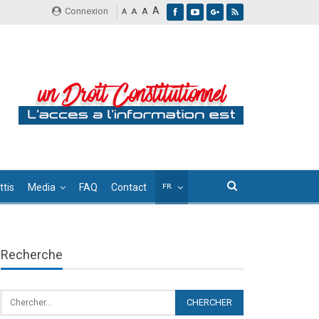
A
Connexion
A
A
A
tis
Media
FAQ
Contact
Recherche