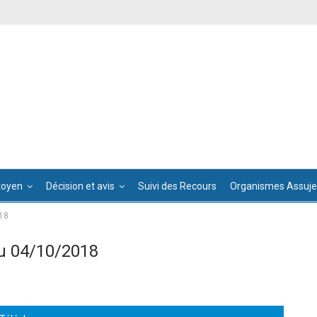
toyen
Décision et avis
Suivi des Recours
Organismes Assujet
18
u 04/10/2018