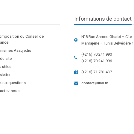
Informations de contact
omposition du Conseil de
N°8 Rue Ahmed Gharbi – Cité
stance
Mahrajène – Tunis Belvédère 
nismes Assujettis
(+216) 70 241 990
 du site
(+216) 70 241 996
s utiles
(+216) 71 781 437
letter
e aux questions
contact@inai.tn
actez-nous