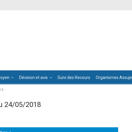
toyen
Décision et avis
Suivi des Recours
Organismes Assujet
18
u 24/05/2018