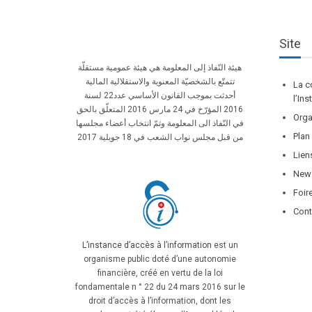
Site
هيئة النّفاذ إلى المعلومة هي هيئة عمومية مستقلّة
تتمتّع بالشخصيّة المعنوية والاستقلالية المالية
La c
أحدثت بموجب القانون الأساسي عدد22 لسنة
l’In
2016 المؤرّخ في 24 مارس 2016 المتعلّق بالحق
Orga
في النّفاذ الى المعلومة وتمّ انتخاب أعضاء مجلسها
Plan
من قبل مجلس نواب الشعب في 18 جويلية 2017
Lien
News
Foir
Cont
L’instance d’accès à l’information
est un
organisme public doté d’une autonomie
financière, créé en vertu de la loi
fondamentale n ° 22 du 24 mars 2016 sur le
droit d’accès à l’information, dont les