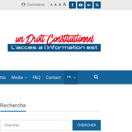
A
Connexion
A
A
A
tis
Media
FAQ
Contact
Recherche