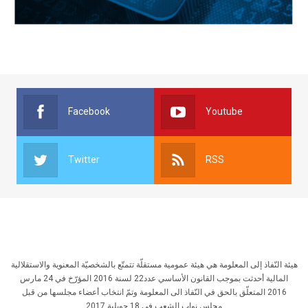
Facebook
Youtube
Twitter
RSS
هيئة النّفاذ إلى المعلومة هي هيئة عمومية مستقلّة تتمتّع بالشخصيّة المعنوية والاستقلالية
المالية أحدثت بموجب القانون الأساسي عدد22 لسنة 2016 المؤرّخ في 24 مارس
2016 المتعلّق بالحق في النّفاذ الى المعلومة وتمّ انتخاب أعضاء مجلسها من قبل
مجلس نواب الشعب في 18 جويلية 2017