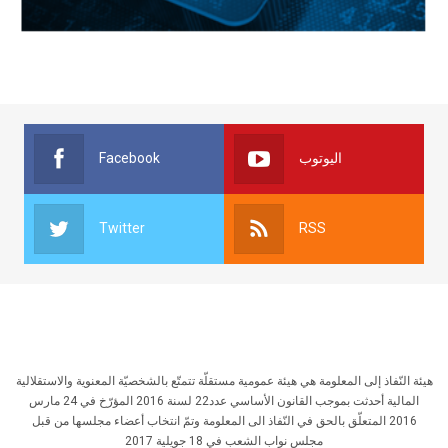
Facebook
اليوتوب
Twitter
RSS
هيئة النّفاذ إلى المعلومة هي هيئة عمومية مستقلّة تتمتّع بالشخصيّة المعنوية والاستقلالية
المالية أحدثت بموجب القانون الأساسي عدد22 لسنة 2016 المؤرّخ في 24 مارس
2016 المتعلّق بالحق في النّفاذ الى المعلومة وتمّ انتخاب أعضاء مجلسها من قبل
مجلس نواب الشعب في 18 جويلية 2017