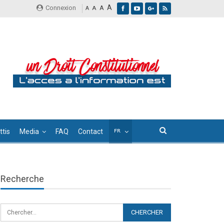
A
Connexion
A
A
A
tis
Media
FAQ
Contact
Recherche