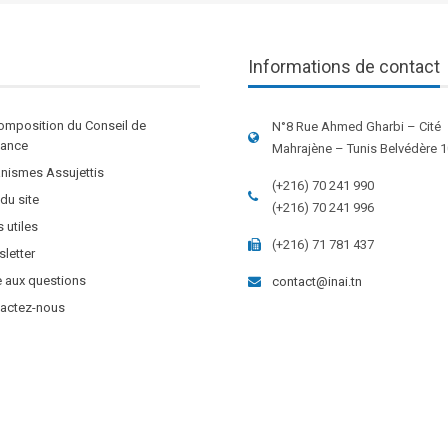
Informations de contact
omposition du Conseil de
N°8 Rue Ahmed Gharbi – Cité
stance
Mahrajène – Tunis Belvédère 
nismes Assujettis
(+216) 70 241 990
 du site
(+216) 70 241 996
s utiles
(+216) 71 781 437
letter
e aux questions
contact@inai.tn
actez-nous