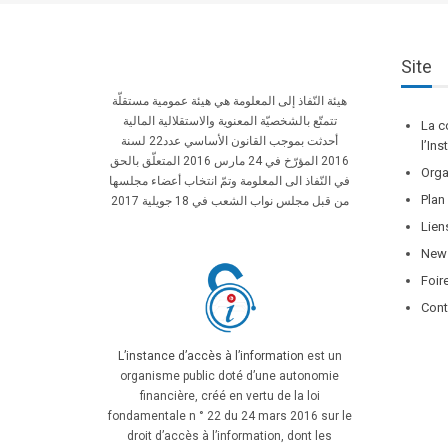
Site
هيئة النّفاذ إلى المعلومة هي هيئة عمومية مستقلّة
تتمتّع بالشخصيّة المعنوية والاستقلالية المالية
La c
أحدثت بموجب القانون الأساسي عدد22 لسنة
l’In
2016 المؤرّخ في 24 مارس 2016 المتعلّق بالحق
Orga
في النّفاذ الى المعلومة وتمّ انتخاب أعضاء مجلسها
Plan
من قبل مجلس نواب الشعب في 18 جويلية 2017
Lien
News
Foir
Cont
L’instance d’accès à l’information
est un
organisme public doté d’une autonomie
financière, créé en vertu de la loi
fondamentale n ° 22 du 24 mars 2016 sur le
droit d’accès à l’information, dont les