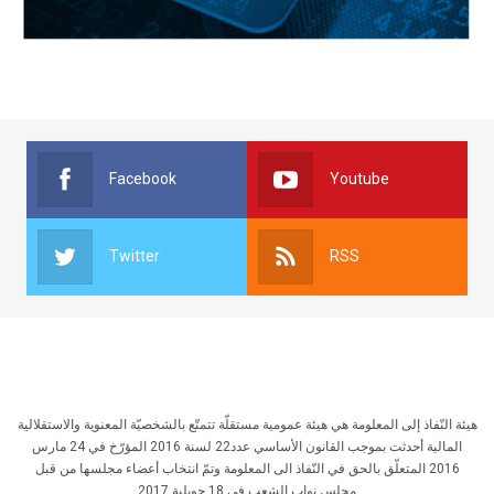
Facebook
Youtube
Twitter
RSS
هيئة النّفاذ إلى المعلومة هي هيئة عمومية مستقلّة تتمتّع بالشخصيّة المعنوية والاستقلالية
المالية أحدثت بموجب القانون الأساسي عدد22 لسنة 2016 المؤرّخ في 24 مارس
2016 المتعلّق بالحق في النّفاذ الى المعلومة وتمّ انتخاب أعضاء مجلسها من قبل
مجلس نواب الشعب في 18 جويلية 2017