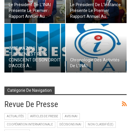
Le Président De L’INAI
Le Président De L’Instance
Présente Le Premier
Présente Le Premier
Rapport Annuel Au…
Rapport Annuel Au…
IMED HAZGUI : LE
TUNISIEN EST PLUS
CONSCIENT DE SON DROIT
Chronologie Des Activités
D’ACCÈS À…
De L’INAI
Catégorie De Navigation
Revue De Presse
ACTUALITÉS
ARTICLES DE PRESSE
AVIS INAI
COOPÉRATION INTERNATIONALE
DÉCISIONS INAI
NON CLASSIFIÉ(E)