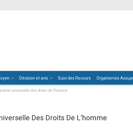
toyen
Décision et avis
Suivi des Recours
Organismes Assujet
laration universelle des droits de l’homme
Universelle Des Droits De L’homme