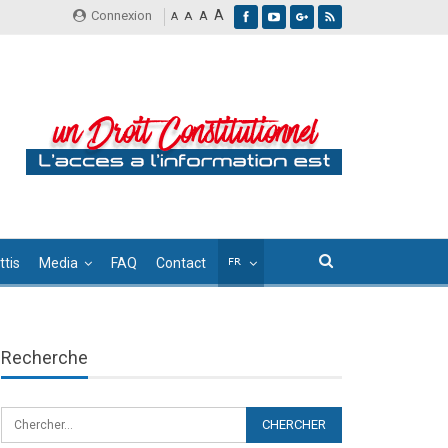
A
Connexion
A
A
A
tis
Media
FAQ
Contact
Recherche