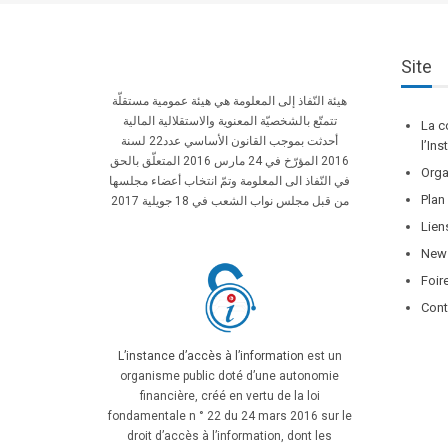
Site
هيئة النّفاذ إلى المعلومة هي هيئة عمومية مستقلّة
تتمتّع بالشخصيّة المعنوية والاستقلالية المالية
La c
أحدثت بموجب القانون الأساسي عدد22 لسنة
l’In
2016 المؤرّخ في 24 مارس 2016 المتعلّق بالحق
Orga
في النّفاذ الى المعلومة وتمّ انتخاب أعضاء مجلسها
Plan
من قبل مجلس نواب الشعب في 18 جويلية 2017
Lien
News
Foir
Cont
L’instance d’accès à l’information
est un
organisme public doté d’une autonomie
financière, créé en vertu de la loi
fondamentale n ° 22 du 24 mars 2016 sur le
droit d’accès à l’information, dont les