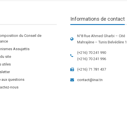
Informations de contact
omposition du Conseil de
N°8 Rue Ahmed Gharbi – Cité
stance
Mahrajène – Tunis Belvédère 
nismes Assujettis
(+216) 70 241 990
 du site
(+216) 70 241 996
s utiles
(+216) 71 781 437
letter
e aux questions
contact@inai.tn
actez-nous