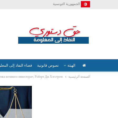
الجمهورية التونسية
الهيئة
نصوص قانونية
فضاء النفاذ إلى المعل
الصفحة الرئيسية
тика великого инвестора», Роберт Дж Хэгстром