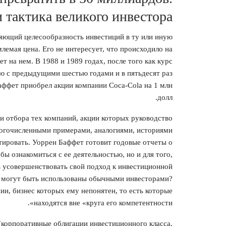
и тактика великого инвестора
яющий целесообразность инвестиций в ту или иную
лемая цена. Его не интересует, что происходило на
 на нем. В 1988 и 1989 годах, после того как курс
ию с предыдущими шестью годами и в пятьдесят раз
ффет приобрел акции компании Coca-Cola на 1 млн
долл.
и отбора тех компаний, акции которых руководство
ногочисленными примерами, аналогиями, историями
тировать. Уоррен Баффет готовит годовые отчеты о
обы ознакомиться с ее деятельностью, но и для того,
 усовершенствовать свой подход к инвестиционной
 могут быть использованы обычными инвесторами?
ии, бизнес которых ему непонятен, то есть которые
находятся вне «круга его компетентности».
(корпоративные облигации инвестиционного класса,