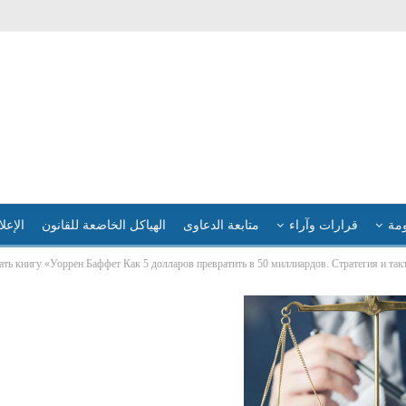
ومة
قرارات وآراء
متابعة الدعاوى
الهياكل الخاضعة للقانون
الإعلا
ать книгу «Уоррен Баффет Как 5 долларов превратить в 50 миллиардов. Стратегия и так