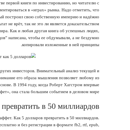
тве первой книги по инвестированию, но читателю с
нтироваться в «играх» рынка. Надо отметить, что
рый построил свою собственную империю и надёжно
ат не врёт, так не это ли является доказательством
ира. Как и любая другая книга об успешных людях,
дов” написана, чтобы ее обдумывали, а не бездумно
копировали изложенные в ней принципы.
 других инвесторов. Внимательный анализ текущей и
нимание его образа мышления позволяет любому из
снове. В 1994 году, когда Роберт Хагстром впервые
фет», она стала большим событием в деловом мире.
 превратить в 50 миллиардов
аффет. Как 5 долларов превратить в 50 миллиардов.
платно и без регистрации в формате fb2, rtf, epub,