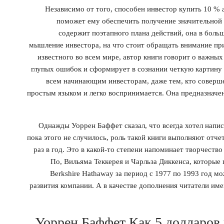
Независимо от того, способен инвестор купить 10 % 
поможет ему обеспечить получение значительной 
содержит поэтапного плана действий, она в боль
мышление инвестора, на что стоит обращать внимание пр
известного во всем мире, автор книги говорит о важны
глупых ошибок и сформирует в сознании четкую картину 
всем начинающим инвесторам, даже тем, кто соверше
простым языком и легко воспринимается. Она предназначен
Однажды Уоррен Баффет сказал, что всегда хотел напис
пока этого не случилось, роль такой книги выполняют отче
раз в год. Это в какой-то степени напоминает творчеств
По, Вильяма Теккерея и Чарльза Диккенса, которые
Berkshire Hathaway за период с 1977 по 1993 год м
развития компании. А в качестве дополнения читатели им
Уоррен Баффет Как 5 долларов 