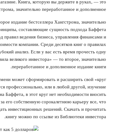
-магазине. Книга, которую вы держите в руках, — это
строма, значительно переработанное и дополненное.
торое издание бестселлера Хангстрома, значительно
принципы, составляющие сущность подхода Баффета
д правил ведения бизнеса, управления финансами и
оимости компании. Среди десятков книг о правилах
убокий анализ. Если у вас есть время прочесть одну
вила великого инвестора» — то второе, значительно
переработанное и дополненное издание книги.
ремени может сформировать и расширить свой «круг
тся профессионально, или в любой другой, изучение
а Баффета, в этот круг нет необходимости вносить
за его собственную сорокалетнюю карьеру все, что
цать инвестиционных решений. Скачать и прочитать
книгу можно по ссылке из Библиотеки инвестора.