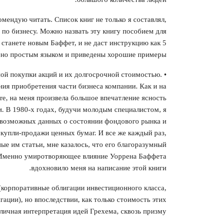
омендую читать. Список книг не только я составлял,
по бизнесу. Можно назвать эту книгу пособием для
 станете новым Баффет, и не даст инструкцию как 5
жено простым языком и приведены хорошие примеры.
ной покупки акций и их долгосрочной стоимостью.
ния приобретения части бизнеса компании. Как и на
e, на меня произвела большое впечатление ясность
и. В 1980-х годах, будучи молодым специалистом, я
севозможных данных о состоянии фондового рынка и
 купли-продажи ценных бумаг. И все же каждый раз,
ые им статьи, мне казалось, что его благоразумный
 Именно умиротворяющее влияние Уоррена Баффета
вдохновило меня на написание этой книги.
(корпоративные облигации инвестиционного класса,
ации), но впоследствии, как только стоимость этих
тличная интерпретация идей Грехема, сквозь призму