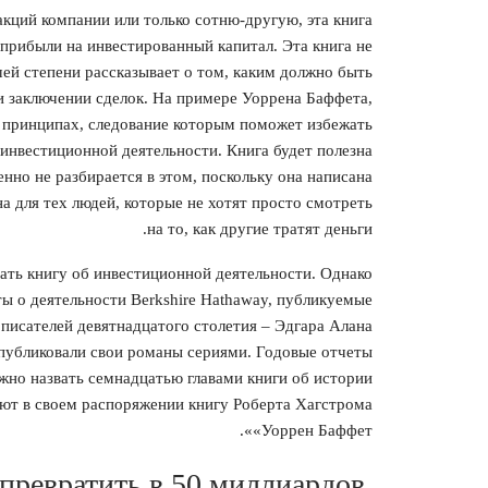
акций компании или только сотню-другую, эта книга
прибыли на инвестированный капитал. Эта книга не
шей степени рассказывает о том, каким должно быть
и заключении сделок. На примере Уоррена Баффета,
х принципах, следование которым поможет избежать
инвестиционной деятельности. Книга будет полезна
нно не разбирается в этом, поскольку она написана
а для тех людей, которые не хотят просто смотреть
на то, как другие тратят деньги.
ать книгу об инвестиционной деятельности. Однако
ты о деятельности Berkshire Hathaway, публикуемые
о писателей девятнадцатого столетия – Эдгара Алана
 публиковали свои романы сериями. Годовые отчеты
ожно назвать семнадцатью главами книги об истории
еют в своем распоряжении книгу Роберта Хагстрома
«Уоррен Баффет».
превратить в 50 миллиардов.