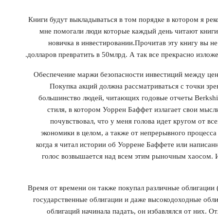
Книги будут выкладываться в том порядке в котором я рек
мне помогали люди которые каждый день читают книги 
новичка в инвестировании.Прочитав эту книгу вы не
долларов превратить в 50млрд. А так все прекрасно изло
• Обеспечение маржи безопасности инвестиций между це
Покупка акций должна рассматриваться с точки зре
большинство людей, читающих годовые отчеты Berkshir
стиля, в котором Уоррен Баффет излагает свои мысл
почувствовал, что у меня голова идет кругом от в
экономики в целом, а также от непрерывного процесса
когда я читал истории об Уоррене Баффете или написанн
голос возвышается над всем этим рыночным хаосом.
Время от времени он также покупал различные облигации 
государственные облигации и даже высокодоходные облиг
облигаций начинала падать, он избавлялся от них. О