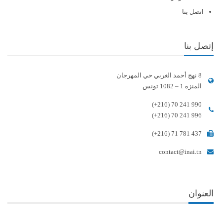
اتصل بنا
إتصل بنا
8 نهج أحمد الغربي حي المهرجان
المنزه 1 – 1082 تونس
(+216) 70 241 990
(+216) 70 241 996
(+216) 71 781 437
contact@inai.tn
العنوان