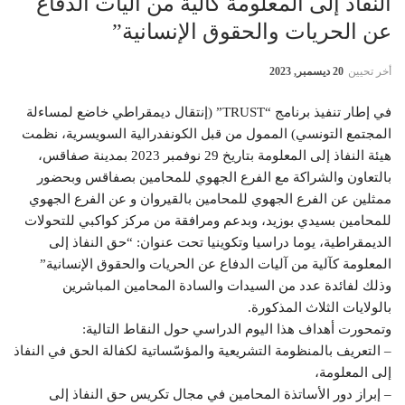
النفاذ إلى المعلومة كآلية من آليات الدفاع
عن الحريات والحقوق الإنسانية”
أخر تحيين
20 ديسمبر, 2023
في إطار تنفيذ برنامج “TRUST” (إنتقال ديمقراطي خاضع لمساءلة
المجتمع التونسي) الممول من قبل الكونفدرالية السويسرية، نظمت
هيئة النفاذ إلى المعلومة بتاريخ 29 نوفمبر 2023 بمدينة صفاقس،
بالتعاون والشراكة مع الفرع الجهوي للمحامين بصفاقس وبحضور
ممثلين عن الفرع الجهوي للمحامين بالقيروان و عن الفرع الجهوي
للمحامين بسيدي بوزيد، وبدعم ومرافقة من مركز كواكبي للتحولات
الديمقراطية، يوما دراسيا وتكوينيا تحت عنوان: “حق النفاذ إلى
المعلومة كآلية من آليات الدفاع عن الحريات والحقوق الإنسانية”
وذلك لفائدة عدد من السيدات والسادة المحامين المباشرين
بالولايات الثلاث المذكورة.
وتمحورت أهداف هذا اليوم الدراسي حول النقاط التالية:
– التعريف بالمنظومة التشريعية والمؤسّساتية لكفالة الحق في النفاذ
إلى المعلومة،
– إبراز دور الأساتذة المحامين في مجال تكريس حق النفاذ إلى