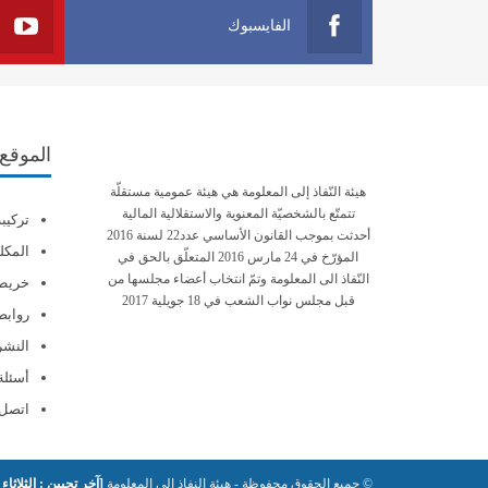
الفايسبوك
الموقع
هيئة النّفاذ إلى المعلومة هي هيئة عمومية مستقلّة
تتمتّع بالشخصيّة المعنوية والاستقلالية المالية
تركيب
أحدثت بموجب القانون الأساسي عدد22 لسنة 2016
المكلف
المؤرّخ في 24 مارس 2016 المتعلّق بالحق في
النّفاذ الى المعلومة وتمّ انتخاب أعضاء مجلسها من
خريطة
قبل مجلس نواب الشعب في 18 جويلية 2017
روابط
النشرة
أسئلة
اتصل 
© جميع الحقوق محفوظة - هيئة النفاذ إلى المعلومة
[آخر تحيين : الثلاثاء 18 مارس 2025]