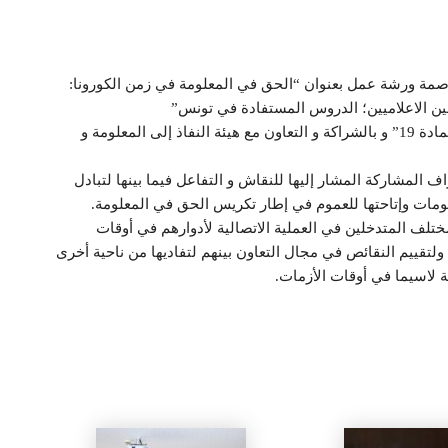
ر 2020 بنزل البلفيدير بالعاصمة ورشة عمل بعنوان “الحق في المعلومة في زمن الكورونا:
حقين الاعلاميين؛ الدروس المستفادة في تونس”
وقد تم تنظيم هذه الورشة العلمية بمبادرة من منظمة “المادة 19” و بالشراكة و التعاون مع هيئة النفاذ إلى المعلومة و
اف المشاركة المشار إليها للنقاش و التفاعل فيما بينها لتبادل
لومات وإتاحتها للعموم في إطار تكريس الحق في المعلومة.
مختلف المتدخلین في العملیة الاتصالیة لأدوارھم في أوقات
ولتقییم النقائص في مجال التعاون بینھم لتفاديھا من ناحية أخرى
لاسيما في أوقات الأزمات.