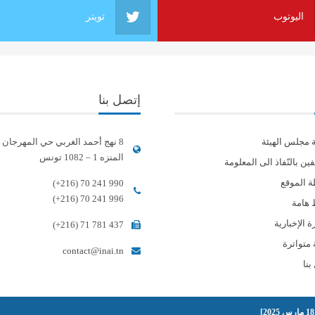
اليوتوب
تويتر
إتصل بنا
ة مجلس الهيئة
8 نهج أحمد الغربي حي المهرجان
المنزه 1 – 1082 تونس
ين بالنّفاذ الى المعلومة
 الموقع
(+216) 70 241 990
(+216) 70 241 996
 هامة
 الإخبارية
(+216) 71 781 437
 متواترة
contact@inai.tn
بنا