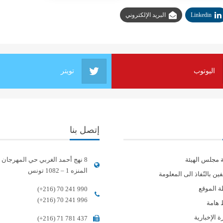
Linkedin
البريد الإلكتروني
اليوتوب
تويتر
إتصل بنا
ة مجلس الهيئة
8 نهج أحمد الغربي حي المهرجان
المنزه 1 – 1082 تونس
ين بالنّفاذ الى المعلومة
 الموقع
(+216) 70 241 990
(+216) 70 241 996
 هامة
 الإخبارية
(+216) 71 781 437