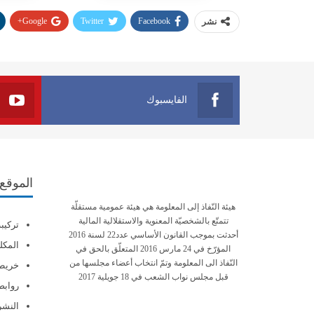
Google+
Twitter
Facebook
نشر
الفايسبوك
الموقع
هيئة النّفاذ إلى المعلومة هي هيئة عمومية مستقلّة
تتمتّع بالشخصيّة المعنوية والاستقلالية المالية
تركيب
أحدثت بموجب القانون الأساسي عدد22 لسنة 2016
المكلف
المؤرّخ في 24 مارس 2016 المتعلّق بالحق في
النّفاذ الى المعلومة وتمّ انتخاب أعضاء مجلسها من
خريطة
قبل مجلس نواب الشعب في 18 جويلية 2017
روابط
النشرة